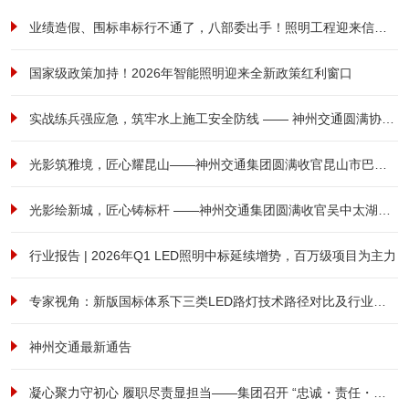
业绩造假、围标串标行不通了，八部委出手！照明工程迎来信用大考！
国家级政策加持！2026年智能照明迎来全新政策红利窗口
实战练兵强应急，筑牢水上施工安全防线 —— 神州交通圆满协办港航安全综合应急演练
光影筑雅境，匠心耀昆山——神州交通集团圆满收官昆山市巴城镇前进西路南侧、祖冲之路东侧商住用房项目泛光照明工程
光影绘新城，匠心铸标杆 ——神州交通集团圆满收官吴中太湖新城立交亮化工程
行业报告 | 2026年Q1 LED照明中标延续增势，百万级项目为主力
专家视角：新版国标体系下三类LED路灯技术路径对比及行业范式转型研究
神州交通最新通告
凝心聚力守初心 履职尽责显担当——集团召开 “忠诚・责任・担当” 全体员工大会