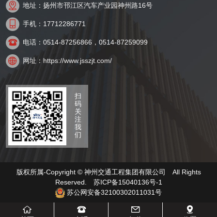

地址：扬州市邗江区汽车产业园神州路16号

手机：17712286771

电话：0514-87256866，0514-87259099

网址：https://www.jsszjt.com/
扫
码
关
注
我
们
版权所属-Copyright © 神州交通工程集团有限公司 All Rights
Reserved.
苏ICP备15040136号-1
苏公网安备32100302011031号



