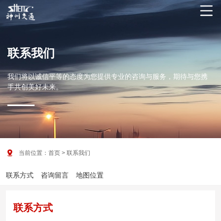

联系我们
我们将以诚信平等的态度为您提供专业的咨询与服务，期待与您携
手共创美好未来。

当前位置：
首页
> 联系我们
联系方式
咨询留言
地图位置
联系方式