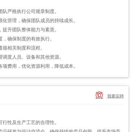
领团队严格执行公司规章制度。
施强化管理，确保团队成员的持续成长。
导，提升团队整体能力与素质。
制度，确保制度的有效执行。
格遵循相关制度和流程。
合理调度人员、设备和其他资源。
制各项费用，优化资源利用，降低成本。
实施中的重大问题，提供专业建议。
质量等关键指标，确保项目按计划进行。
保障，强化关键控制点，确保工程的高质量与安全。

我要应聘
，确保内部沟通顺畅，明确工作目标。
协调工作，确保合作顺畅。
培训计划，提升团队成员的专业技能和知识。
的可行性及生产工艺的合理性。
队凝聚力，提高员工满意度和忠诚度。
新产品研发与设计交流会，确保持续的产品创新，提升市场竞