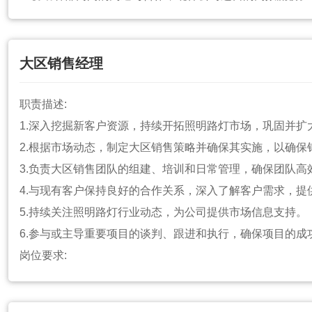
7.
在完成总经理指派的任务之余，积极配合总经理办公室完
岗位要求
:
大区销售经理
1.本科及以上学历，工商管理、中文、财务、法律或相关专
2.需具备上、下级沟通能力，文字功底深厚，组织协调能力
职责描述:
3.为人正直，作风严谨，责任心强，良好的洞察力和决断力
1.深入挖掘新客户资源，持续开拓照明路灯市场，巩固并扩
4.具有丰富的人际交往经验，了解法律及财务方面的知识，
2.根据市场动态，制定大区销售策略并确保其实施，以确保
3.负责大区销售团队的组建、培训和日常管理，确保团队高
5.年龄25至35岁，形象气质佳，能适应随时出差。
4.与现有客户保持良好的合作关系，深入了解客户需求，提
5.持续关注照明路灯行业动态，为公司提供市场信息支持。
6.参与或主导重要项目的谈判、跟进和执行，确保项目的成
岗位要求:
1.本科及以上学历，市场营销、商务管理等相关专业。
2.在照明路灯行业有5年以上成功的销售经验，其中至少3