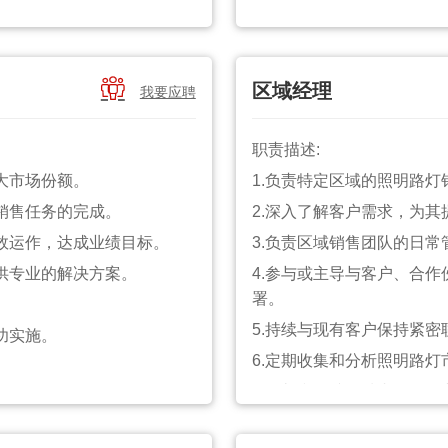
售策略。
成其他临时性工作。
8.维护现有客户关系，开
9.根据公司预算开展销售

区域经理
我要应聘
业。
10.参与行业活动，提升公
强。
11.定期向上级汇报工作进
职责描述:
岗位要求:
。熟练操作办公软件。
大市场份额。
1.负责特定区域的照明路
1.本科及以上学历，市场
对公司的业务有深入理解。
销售任务的完成。
2.深入了解客户需求，为
2.8年以上照明、机电、
效运作，达成业绩目标。
3.负责区域销售团队的日
3.熟悉行业市场动态和发展
供专业的解决方案。
4.参与或主导与客户、合
4.具备丰富的营销策划经
署。
5.出色的谈判技巧、文字
5.持续与现有客户保持紧
功实施。
6.认同公司文化，具备沟
6.定期收集和分析照明路
7.监督和跟踪区域内的销
岗位要求:
年担任大区销售经理职位。