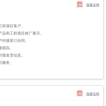
营销、商务管理或相关专业优先。

我要应聘
业的知识和经验，了解行业动态和趋势。
以上成功的销售经验，或3年以上区域经理职位经验。
销售团队，共同完成销售目标。
工程项目客户。
巧和合同签署经验。
涉产品和工程项目推广展示。
速响应客户需求并提供满意的解决方案。
客户对接签订合同。
排，以支持区域内的业务拓展。
量跟踪。
对接发货信息。
后服务。
。
算。

我要应聘