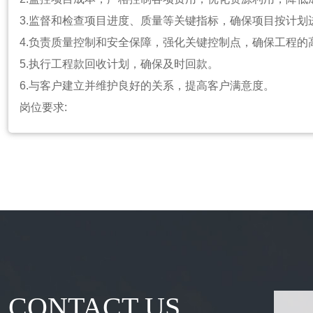
3.监督和检查项目进度、质量等关键指标，确保项目按计划
4.负责质量控制和安全保障，强化关键控制点，确保工程的
5.执行工程款回收计划，确保及时回款。
6.与客户建立并维护良好的关系，提高客户满意度。
岗位要求:
1.本科及以上学历，机电、土木工程或相关专业背景。
2.具有丰富的路灯照明工程团队管理经验，能够独立处理项
编制、审核。
3.能及时协调、处理业主、总包方、分包、劳务存在的各种
4.在工作中具有极强的组织能力和责任心、执行力。
5.具有一定的项目预算及费用把控能力和经验。
6.具有电气工程施工经验的项目负责人及一级建造师或高级
CONTACT US