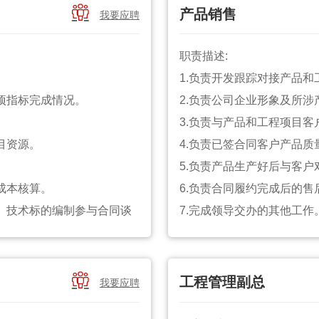
1.本科及以上学历，市场
展趋势。

产品销售
我要应聘
2.具备照明路灯或相关行
的潜能。
3.在照明路灯行业有5年
化。
职责描述:
4.能够有效地管理和激励
大的工作压力。
1.负责开发跟踪对接产品和
5.具备出色的商务谈判技
项指标完成情况。
2.负责公司企业形象及所
6.以客户为中心，能够快
3.负责与产品和工程项目
7.能够适应频繁的出差安
目资源。
4.负责已签合同客户产品质
5.负责产品生产好后与客户
成本核算。
6.负责合同履约完成后的售
、技术标的编制参与合同谈
7.完成领导交办的其他工作
岗位要求:
1.本科及以上学历。
。
2.熟悉行业内产品的成本核

工程管理副总
我要应聘
运营模式，供部门制定相关政
3.有照明行业销售者优先。