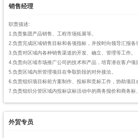
3.对照明路灯行业有深入的了解和认识，熟悉市场动态和发
销售经理
4.具备出色的团队管理和组织协调能力，能够激发团队成员
5.具备敏锐的市场洞察力和开拓精神，能够快速响应市场变
职责描述:
6.以客户为中心，具备高度的责任心和事业心，能够承受较
1.负责集团产品销售、工程市场拓展等。
7.能适应长期驻外。
2.负责完成区域销售目标和各项指标，并按时向领导汇报各
3.负责对区域内各种销售渠道的开发、确立、管理等工作。
4.负责向区域市场推广公司的技术和产品，培育潜在客户项
5.负责区域内所管理项目在争取阶段的对外接洽。
6.负责组织项目标前方案制作、投标和竞标工作，协助项目
7.负责组织分管区域内投标议标活动中的商务报价和商务标
判与签订。
8.负责及时催收区域内的合同预付款、进度额与质保金。
9.掌握客户新的需求，及时反馈客户对现有产品的反馈意见
外贸专员
10.负责收集区域市场的其他厂家的产品信息，价格体系及
策做参考。