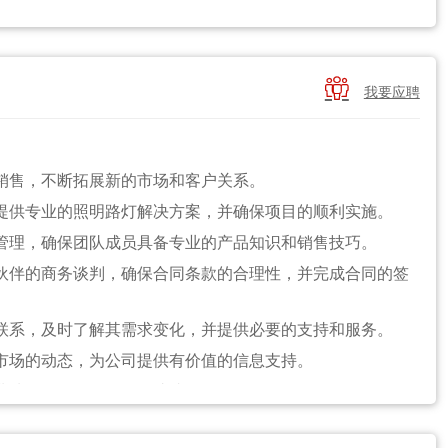
发新客户，建立长期合作关系。
工作，合理控制费用，确保销售款项按时回款。

我要应聘
司品牌影响力。
展，提供市场分析报告。
灯销售，不断拓展新的市场和客户关系。
营销、机电类、工程类等相关专业优先。
其提供专业的照明路灯解决方案，并确保项目的顺利实施。
市政、工程等相关行业销售背景工作经验者优先。
常管理，确保团队成员具备专业的产品知识和销售技巧。
趋势。
作伙伴的商务谈判，确保合同条款的合理性，并完成合同的签
验和资源整合能力。
表达能力及管理能力。
密联系，及时了解其需求变化，并提供必要的支持和服务。
通和协作能力；能适应经常性出差。
灯市场的动态，为公司提供有价值的信息支持。
售业绩，确保销售目标的达成。