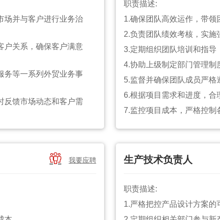
职责描述:
市场并与客户进行业务治
1.确保团队高效运作，带
2.负责团队绩效考核，实
客户关系，确保客户满意
3.定期组织团队培训和指
4.协助上级制定部门管理
服务等一系列外贸业务事
5.监督并确保团队成员严
6.根据项目需求和进度，
时反馈市场动态和客户需
7.监控项目成本，严格控
8.协助项目经理处理项目
9.监督和检查项目进度、
10.负责质量控制和安全

生产技术负责人
通。
我要应聘
11.主持或协助部门会议
国际贸易规则。
12.负责部门与其他部门的
职责描述:
作节奏和压力。
13.推动并实施部门内的
1.严格把控产品设计方案
14组织团队活动，增强团
成本。
2.定期组织相关部门参与