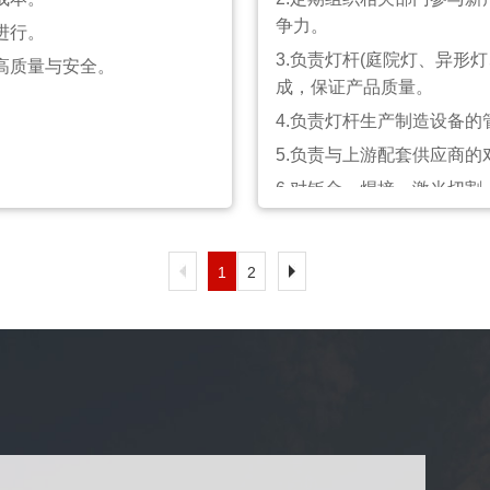
争力。
15. 制定并监督执行工程
进行。
3.负责灯杆(庭院灯、异形
16.与客户建立并维护良好
高质量与安全。
成，保证产品质量。
17.定期分析并报告工程
4.负责灯杆生产制造设备
岗位要求:
5.负责与上游配套供应商
1.本科及以上学历，机电
6.对钣金、焊接、激光切
级工程师职称者优先。
团队提供技术支持和指导。
2.具有丰富的路灯照明工
目现场管理和图纸、资料的
7.负责生产技术团队的日
编制、审核。
1
2
岗位要求:
3.出色的计划、组织、协
问题。
要求。
1.熟悉灯杆供应链，对灯
4.具备高度的责任心、团
2.具备3年以上灯杆照明
力并保持良好的工作质量。
例者优先。
工程师职称者优先。
3.在钣金、焊接、激光切
验。
4.熟悉各种机器设备和功