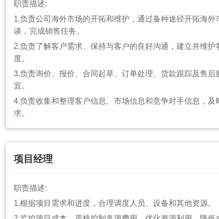
职责描述:
岗位要求:
1.负责公司海外市场的开拓和维护，通过备种途径开拓海外
1.市场营销等专业，本科以上学历。
谈，完成销售任务。
2.产品销售或工程销售工作经验1年以上。
2.负责了解客户需求、保持与客户的良好沟通，建立并维护
3.强力的沟通、组织、协调和执行能力。
度。
4.拥有客户开发与维护能力及娴熟的谈判技巧和方法。
3.负责询价、报价、合同起草、订单处理、货款跟踪及售后
宜。
5.有照明行业销售者优先。
4.负责收集和整理客户信息、市场信息和竞争对手信息，及
求。
岗位要求:
1.本科及以上学历，外贸、国际贸易、英语等相关专业。
项目经理
2.具备较好的英语听说读写能力，能够流利进行英文商务沟
3.有2年以上外贸业务工作经验，熟悉外贸流程，熟练掌握
职责描述:
4.具备良好的沟通能力和团队合作精神，能够适应较快的工
1.根据项目需求和进度，合理调度人员、设备和其他资源。
2.监控项目成本，严格控制各项费用，优化资源利用，降低