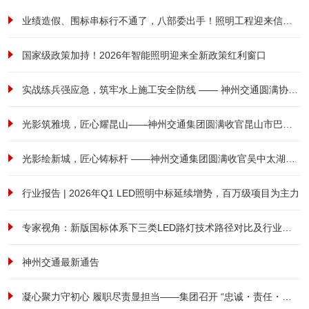
业绩造假、围标串标行不通了，八部委出手！照明工程迎来信用大考！
国家级政策加持！2026年智能照明迎来全新政策红利窗口
实战练兵强应急，筑牢水上施工安全防线 —— 神州交通圆满协办港航安全综合应急演练
光影筑雅境，匠心耀昆山——神州交通集团圆满收官昆山市巴城镇前进西路南侧、祖冲之路东侧商住用房项目泛光照明工程
光影绘新城，匠心铸标杆 ——神州交通集团圆满收官吴中太湖新城立交亮化工程
行业报告 | 2026年Q1 LED照明中标延续增势，百万级项目为主力
专家视角：新版国标体系下三类LED路灯技术路径对比及行业范式转型研究
神州交通最新通告
凝心聚力守初心 履职尽责显担当——集团召开 “忠诚・责任・担当” 全体员工大会