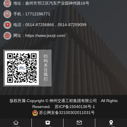

地址：扬州市邗江区汽车产业园神州路16号

手机：17712286771

电话：0514-87256866，0514-87259099

网址：https://www.jsszjt.com/
扫
码
关
注
我
们
版权所属-Copyright © 神州交通工程集团有限公司 All Rights
Reserved.
苏ICP备15040136号-1
苏公网安备32100302011031号



