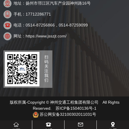

地址：扬州市邗江区汽车产业园神州路16号

手机：17712286771

电话：0514-87256866，0514-87259099

网址：https://www.jsszjt.com/
扫
码
关
注
我
们
版权所属-Copyright © 神州交通工程集团有限公司 All Rights
Reserved.
苏ICP备15040136号-1
苏公网安备32100302011031号



