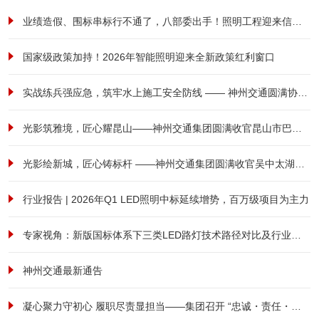
业绩造假、围标串标行不通了，八部委出手！照明工程迎来信用大考！
国家级政策加持！2026年智能照明迎来全新政策红利窗口
实战练兵强应急，筑牢水上施工安全防线 —— 神州交通圆满协办港航安全综合应急演练
光影筑雅境，匠心耀昆山——神州交通集团圆满收官昆山市巴城镇前进西路南侧、祖冲之路东侧商住用房项目泛光照明工程
光影绘新城，匠心铸标杆 ——神州交通集团圆满收官吴中太湖新城立交亮化工程
行业报告 | 2026年Q1 LED照明中标延续增势，百万级项目为主力
专家视角：新版国标体系下三类LED路灯技术路径对比及行业范式转型研究
神州交通最新通告
凝心聚力守初心 履职尽责显担当——集团召开 “忠诚・责任・担当” 全体员工大会