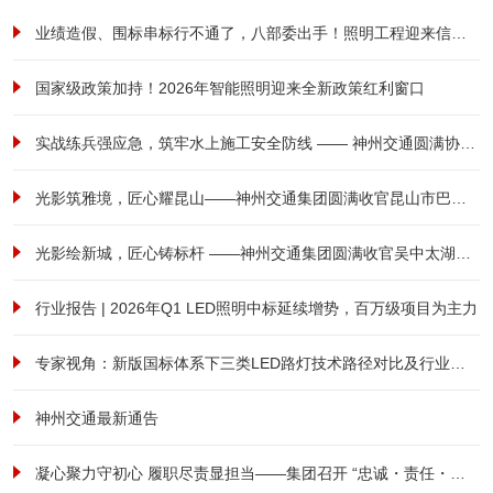
业绩造假、围标串标行不通了，八部委出手！照明工程迎来信用大考！
国家级政策加持！2026年智能照明迎来全新政策红利窗口
实战练兵强应急，筑牢水上施工安全防线 —— 神州交通圆满协办港航安全综合应急演练
光影筑雅境，匠心耀昆山——神州交通集团圆满收官昆山市巴城镇前进西路南侧、祖冲之路东侧商住用房项目泛光照明工程
光影绘新城，匠心铸标杆 ——神州交通集团圆满收官吴中太湖新城立交亮化工程
行业报告 | 2026年Q1 LED照明中标延续增势，百万级项目为主力
专家视角：新版国标体系下三类LED路灯技术路径对比及行业范式转型研究
神州交通最新通告
凝心聚力守初心 履职尽责显担当——集团召开 “忠诚・责任・担当” 全体员工大会