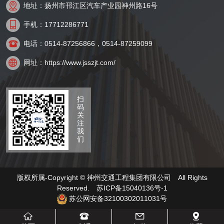

地址：扬州市邗江区汽车产业园神州路16号

手机：17712286771

电话：0514-87256866，0514-87259099

网址：https://www.jsszjt.com/
扫
码
关
注
我
们
版权所属-Copyright © 神州交通工程集团有限公司 All Rights
Reserved.
苏ICP备15040136号-1
苏公网安备32100302011031号



