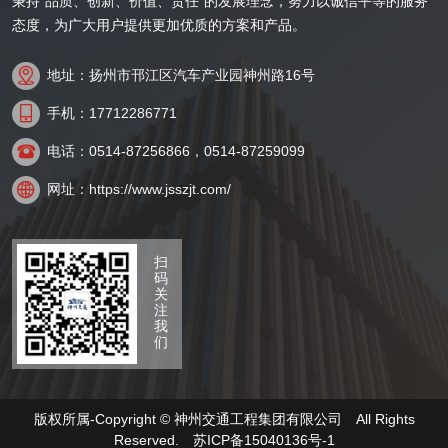
秉持“品质、创新、价值、责任”的发展理念，努力以诚信平等的服务
态度，为广大用户提供更加优质的方案和产品。

地址：扬州市邗江区汽车产业园神州路16号

手机：17712286771

电话：0514-87256866，0514-87259099

网址：https://www.jsszjt.com/
扫
码
关
注
我
们
版权所属-Copyright © 神州交通工程集团有限公司 All Rights
Reserved.
苏ICP备15040136号-1