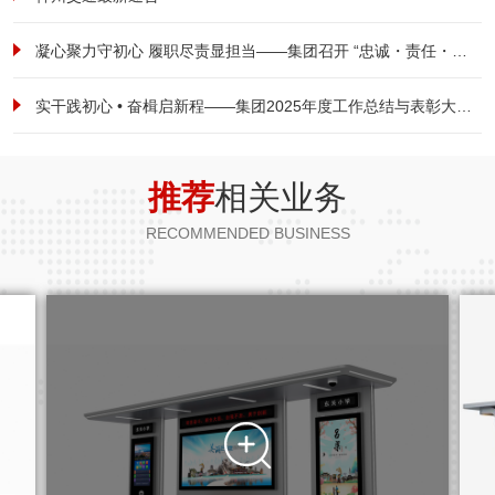
凝心聚力守初心 履职尽责显担当——集团召开 “忠诚・责任・担当” 全体员工大会
实干践初心 • 奋楫启新程——集团2025年度工作总结与表彰大会暨2026新春启航动员大会圆满落幕
推荐
相关业务
RECOMMENDED BUSINESS
