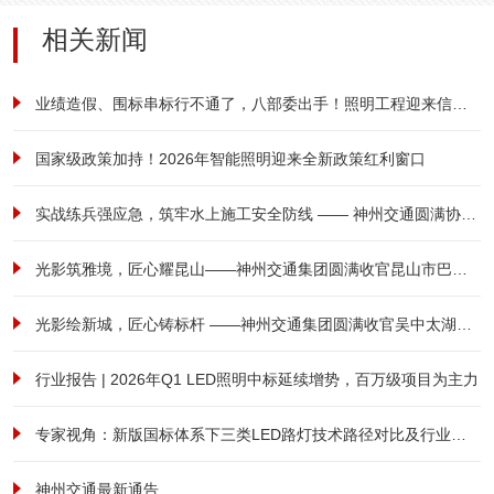
相关新闻
业绩造假、围标串标行不通了，八部委出手！照明工程迎来信用大考！
国家级政策加持！2026年智能照明迎来全新政策红利窗口
实战练兵强应急，筑牢水上施工安全防线 —— 神州交通圆满协办港航安全综合应急演练
光影筑雅境，匠心耀昆山——神州交通集团圆满收官昆山市巴城镇前进西路南侧、祖冲之路东侧商住用房项目泛光照明工程
光影绘新城，匠心铸标杆 ——神州交通集团圆满收官吴中太湖新城立交亮化工程
行业报告 | 2026年Q1 LED照明中标延续增势，百万级项目为主力
专家视角：新版国标体系下三类LED路灯技术路径对比及行业范式转型研究
神州交通最新通告