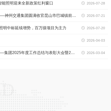
年智能照明迎来全新政策红利窗口
2026-07-28

光影筑雅境，匠心耀昆山——神州交通集团圆满收官昆山市巴城镇前进西路南侧、祖冲之路东侧商住用房项目泛光照明工程
2026-07-21

 LED照明中标延续增势，百万级项目为主力
2026-07-20

2026-04-03

实干践初心 • 奋楫启新程——集团2025年度工作总结与表彰大会暨2026新春启航动员大会圆满落幕
2026-03-04

ED