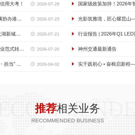
信用大考！
国家级政策加持！2026
2026-07-28

实战练兵强应急，筑牢水上施工安全防线 —— 神州交通圆满协办港航安全综合应急演练
2026-07-23

光影绘新城，匠心铸标杆 ——神州交通集团圆满收官吴中太湖新城立交亮化工程
行业报告 | 2026年Q1
2026-07-21

专家视角：新版国标体系下三类LED路灯技术路径对比及行业范式转型研究
神州交通最新通告
2026-07-20

凝心聚力守初心 履职尽责显担当——集团召开 “忠诚・责任・担当” 全体员工大会
2026-04-02

ECOMMEND
推荐
相关业务
RECOMMENDED BUSINESS