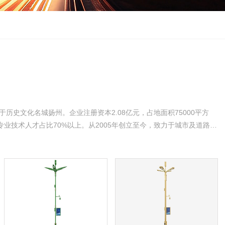
历史文化名城扬州。企业注册资本2.08亿元，占地面积75000平方
专业技术人才占比70%以上。从2005年创立至今，致力于城市及道路照
机电工程、建筑及景观亮化、照明设计、智能安防、电子与智能化、太
力承装修试、城市公交系统方案设计、产品研发、生产制造、工程管理