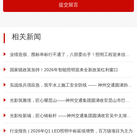
提交留言
相关新闻
业绩造假、围标串标行不通了，八部委出手！照明工程迎来信用大考！
国家级政策加持！2026年智能照明迎来全新政策红利窗口
实战练兵强应急，筑牢水上施工安全防线 —— 神州交通圆满协办港航安全综合应急演练
光影筑雅境，匠心耀昆山——神州交通集团圆满收官昆山市巴城镇前进西路南侧、祖冲之路东侧商住用房项目泛光照明工程
光影绘新城，匠心铸标杆 ——神州交通集团圆满收官吴中太湖新城立交亮化工程
行业报告 | 2026年Q1 LED照明中标延续增势，百万级项目为主力