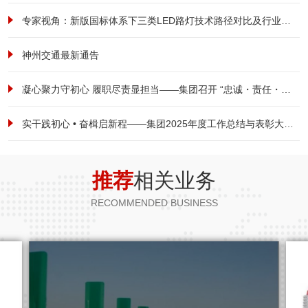
专家视角：新版国标体系下三类LED路灯技术路径对比及行业范式转型研究
神州交通最新通告
凝心聚力守初心 履职尽责显担当——集团召开 “忠诚・责任・担当” 全体员工大会
实干践初心 • 奋楫启新程——集团2025年度工作总结与表彰大会暨2026新春启航动员大会圆满落幕
推荐
相关业务
RECOMMENDED BUSINESS