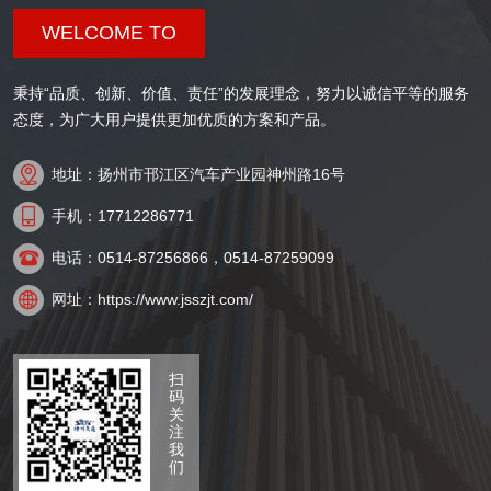
WELCOME TO
秉持“品质、创新、价值、责任”的发展理念，努力以诚信平等的服务
态度，为广大用户提供更加优质的方案和产品。

地址：扬州市邗江区汽车产业园神州路16号

手机：17712286771

电话：0514-87256866，0514-87259099

网址：https://www.jsszjt.com/
扫
码
关
注
我
们